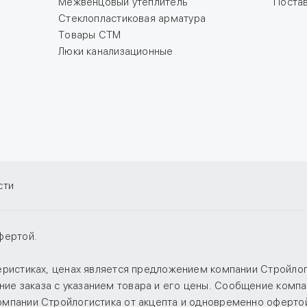
Межвенцовый утеплитель
Поста
Стеклопластиковая арматура
Товары СТМ
Люки канализационные
сти
фертой.
теристиках, ценах является предложением компании Стройло
е заказа с указанием товара и его цены. Сообщение компан
компании Стройлогистика от акцепта и одновременно оферто