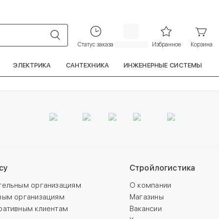
луги и сервис
Бизнесу
Контакты
+7 (3952) 280 900
Статус заказа
Избранное
Корзина
ЭЛЕКТРИКА
САНТЕХНИКА
ИНЖЕНЕРНЫЕ СИСТЕМЫ
су
Стройлогистика
тельным организациям
О компании
вым организациям
Магазины
ративным клиентам
Вакансии