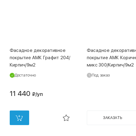
код
00000033098
код
00000032249
Фасадное декоративное
Фасадное декоратив
покрытие АМК Графит 204/
покрытие АМК Корич
Кирпич/9м2
микс 300/Кирпич/9м2
Достаточно
Под заказ
11 440
₽
/уп
ЗАКАЗАТЬ