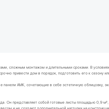
ами, сложным монтажом и длительными сроками. В условиях
рочно привести дом в порядок, подготовить его к сезону и
 панели АМК, сочетающие в себе эстетичную облицовку, эк
ода. Он представляет собой готовые листы площадью 0,9 м²
весом и не создают дополнительной нагрузки на конструкци