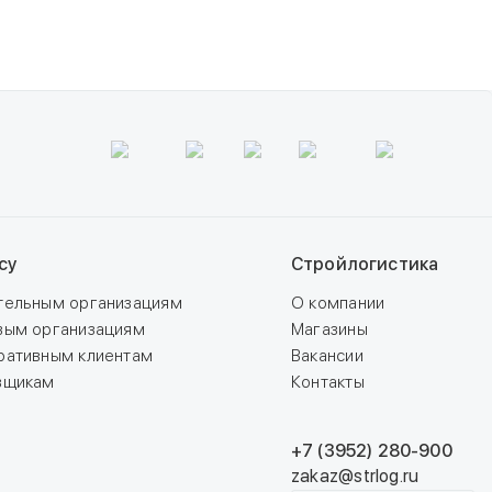
в 1 магазине
су
Стройлогистика
тельным организациям
О компании
вым организациям
Магазины
ративным клиентам
Вакансии
вщикам
Контакты
+7 (3952) 280-900
zakaz@strlog.ru