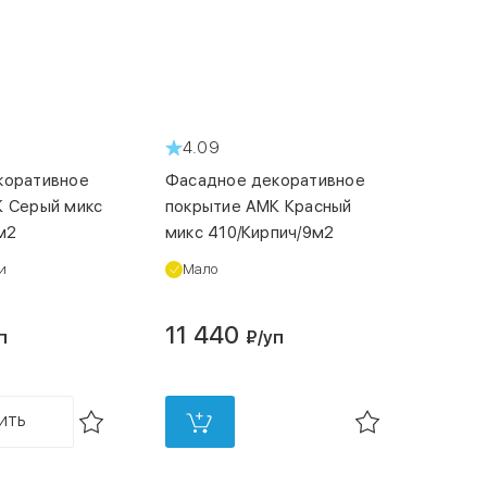
2332
код
00000032333
4.09
коративное
Фасадное декоративное
К Серый микс
покрытие АМК Красный
м2
микс 410/Кирпич/9м2
и
Мало
11 440
п
₽
/уп
ИТЬ