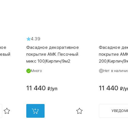
код
00000032331
код
0000003
4.39
ное
Фасадное декоративное
Фасадное де
невый
покрытие АМК Песочный
покрытие АМ
микс 100/Кирпич/9м2
200/Кирпич/9
Много
Нет в наличи
11 440
11 440
₽
/уп
₽
/у
УВЕДОМ