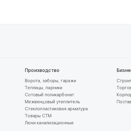
в 1 магазине
Производство
Бизне
Ворота, заборы, гаражи
Строи
Теплицы, парники
Торго
Сотовый поликарбонат
Корпо
Межвенцовый утеплитель
Поста
Стеклопластиковая арматура
Товары СТМ
Люки канализационные