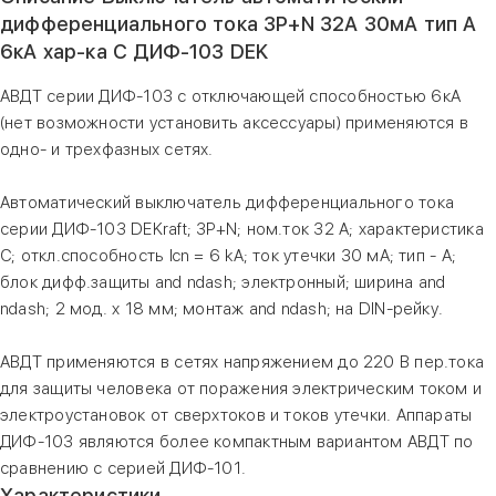
дифференциального тока 3P+N 32А 30мА тип A
6кА хар-ка С ДИФ-103 DEK
АВДТ серии ДИФ-103 с отключающей способностью 6кА
(нет возможности установить аксессуары) применяются в
одно- и трехфазных сетях.
Автоматический выключатель дифференциального тока
серии ДИФ-103 DEKraft; 3P+N; ном.ток 32 А; характеристика
C; откл.способность Icn = 6 kA; ток утечки 30 мА; тип - А;
блок дифф.защиты and ndash; электронный; ширина and
ndash; 2 мод. х 18 мм; монтаж and ndash; на DIN-рейку.
АВДТ применяются в сетях напряжением до 220 В пер.тока
для защиты человека от поражения электрическим током и
электроустановок от сверхтоков и токов утечки. Аппараты
ДИФ-103 являются более компактным вариантом АВДТ по
сравнению с серией ДИФ-101.
Характеристики