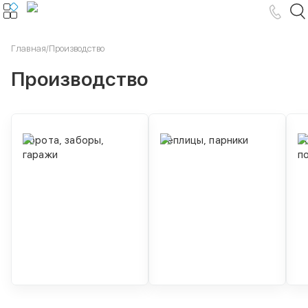
Главная
/
Производство
Производство
Ворота, заборы, 
Теплицы, парники
С
гаражи
п