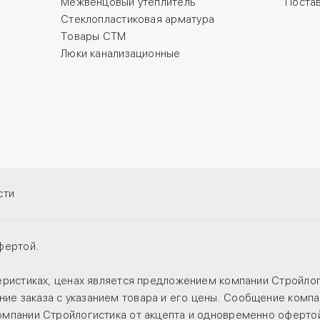
Межвенцовый утеплитель
Поста
Стеклопластиковая арматура
Товары СТМ
Люки канализационные
сти
фертой.
теристиках, ценах является предложением компании Стройло
е заказа с указанием товара и его цены. Сообщение компан
компании Стройлогистика от акцепта и одновременно оферто