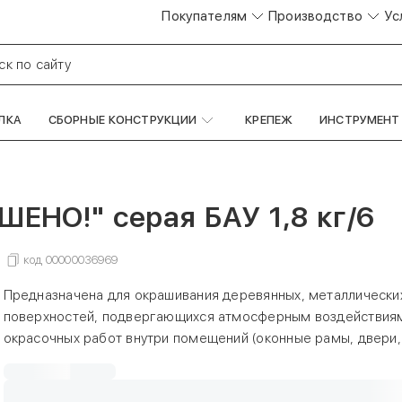
Покупателям
Производство
Ус
ск по сайту
ЛКА
СБОРНЫЕ КОНСТРУКЦИИ
КРЕПЕЖ
ИНСТРУМЕНТ
ЕНО!" серая БАУ 1,8 кг/6
код
00000036969
Предназначена для окрашивания деревянных, металлических
поверхностей, подвергающихся атмосферным воздействиям
окрасочных работ внутри помещений (оконные рамы, двери
из древесноволокнистых, древесностружечных плит и т. п.).