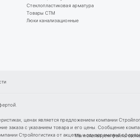
Стеклопластиковая арматура
Товары СТМ
Люки канализационные
сти
фертой.
теристиках, ценах является предложением компании Стройло
е заказа с указанием товара и его цены. Сообщение компан
компании Стройлогистика от акцепта и одновременно оферто
Мы используем файлы cooki