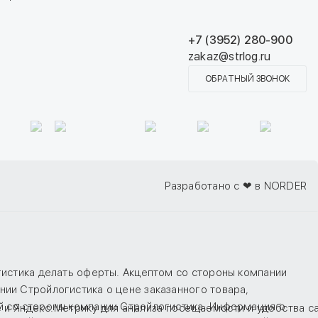
+7 (3952) 280-900
zakaz@strlog.ru
ОБРАТНЫЙ ЗВОНОК
Разработано с ❤ в NORDER
гистика делать оферты. Акцептом со стороны компании
ии Стройлогистика о цене заказанного товара,
й со стороны компании Стройлогистика. Информация о
e и Яндекс.Метрику для анализа посещаемости и удобства с