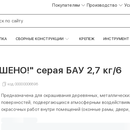
Покупателям
Производство
Ус
ск по сайту
ЛКА
СБОРНЫЕ КОНСТРУКЦИИ
КРЕПЕЖ
ИНСТРУМЕНТ
ЕНО!" серая БАУ 2,7 кг/6
код
00000006898
Предназначена для окрашивания деревянных, металлических
поверхностей, подвергающихся атмосферным воздействиям
окрасочных работ внутри помещений (оконные рамы, двери
из древесноволокнистых, древесностружечных плит и т. п.).