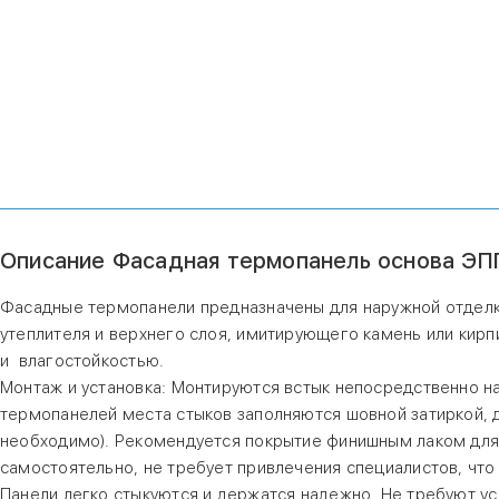
Описание Фасадная термопанель основа ЭПП
Фасадные термопанели предназначены для наружной отделки
утеплителя и верхнего слоя, имитирующего камень или кир
и влагостойкостью.
Монтаж и установка: Монтируются встык непосредственно на
термопанелей места стыков заполняются шовной затиркой, 
необходимо). Рекомендуется покрытие финишным лаком для
самостоятельно, не требует привлечения специалистов, что 
Панели легко стыкуются и держатся надежно. Не требуют у