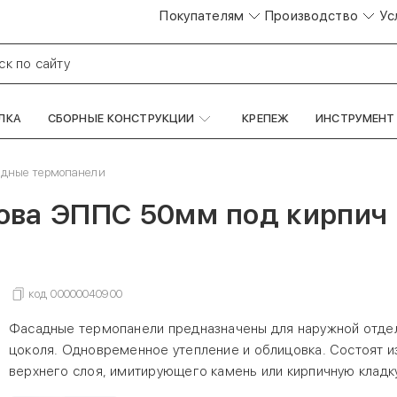
Покупателям
Производство
Ус
ск по сайту
ЛКА
СБОРНЫЕ КОНСТРУКЦИИ
КРЕПЕЖ
ИНСТРУМЕНТ
адные термопанели
ова ЭППС 50мм под кирпич 
код
00000040900
Фасадные термопанели предназначены для наружной отде
цоколя. Одновременное утепление и облицовка. Состоят из
верхнего слоя, имитирующего камень или кирпичную кладк
высокой прочностью, эластичностью и влагостойкостью.