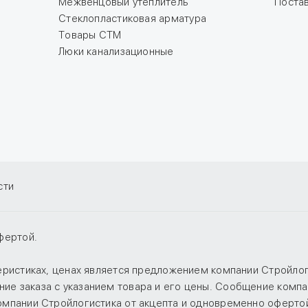
Межвенцовый утеплитель
Поста
Стеклопластиковая арматура
Товары СТМ
Люки канализационные
сти
фертой.
теристиках, ценах является предложением компании Стройло
е заказа с указанием товара и его цены. Сообщение компан
компании Стройлогистика от акцепта и одновременно оферто