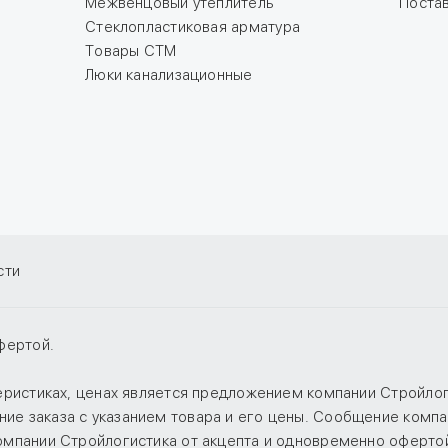
Межвенцовый утеплитель
Поста
Стеклопластиковая арматура
Товары СТМ
Люки канализационные
сти
фертой.
теристиках, ценах является предложением компании Стройло
е заказа с указанием товара и его цены. Сообщение компан
компании Стройлогистика от акцепта и одновременно оферто