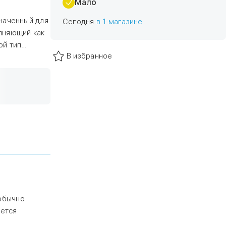
Мало
значенный для
Сегодня
в 1 магазине
лняющий как
ой тип
В избранное
 заменяет
оддона.
 обычно
яется