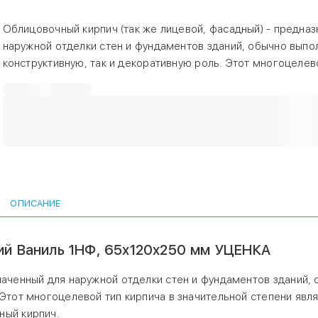
Облицовочный кирпич (так же лицевой, фасадный) - предна
наружной отделки стен и фундаментов зданий, обычно выпо
конструктивную, так и декоративную роль. Этот многоцелев
кирпича в значительной степени является универсальным и
также и обыкновенный строительный кирпич.
Цена на кирпич указана за шт. при условии покупки кратно п
ОПИСАНИЕ
ий Ваниль 1НФ, 65х120х250 мм УЦЕНКА
наченный для наружной отделки стен и фундаментов зданий,
 Этот многоцелевой тип кирпича в значительной степени явл
ный кирпич.