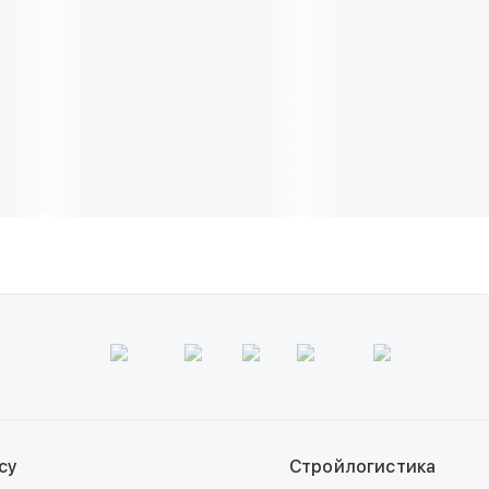
су
Стройлогистика