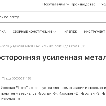
Покупателям
Производство
Ус
ск по сайту
ЛКА
СБОРНЫЕ КОНСТРУКЦИИ
КРЕПЕЖ
ИНСТРУМЕНТ
оизоляция
/
Соединительные, клейкие ленты для изоляции
осторонняя усиленная мета
код
00000031428
Изоспан FL proff используется для герметизации и скреплен
полотен материалов Изоспан RF, Изоспан FD, Изоспан FS, Из
Изоспан FX