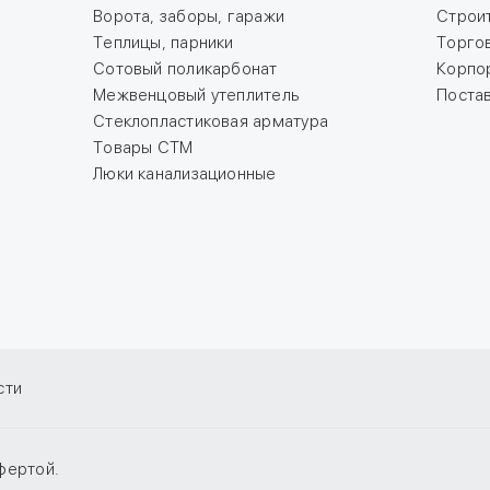
Ворота, заборы, гаражи
Строи
Теплицы, парники
Торго
Сотовый поликарбонат
Корпо
Межвенцовый утеплитель
Поста
Стеклопластиковая арматура
Товары СТМ
Люки канализационные
сти
фертой.