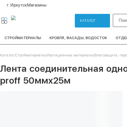
г. Иркутск
Магазины
Пои
КАТАЛОГ
СТРОЙМАТЕРИАЛЫ
КРОВЛЯ, ФАСАДЫ, ВОДОСТОК
ОТДЕ
Каталог
/
Стройматериалы
/
Изоляционные материалы
/
Влагозащита, пар
Лента соединительная одн
proff 50ммх25м