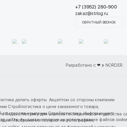
+7 (3952) 280-900
zakaz@strlog.ru
ОБРАТНЫЙ ЗВОНОК
Разработано с ❤ в NORDER
гистика делать оферты. Акцептом со стороны компании
ии Стройлогистика о цене заказанного товара,
й со стороны компании Стройлогистика. Информация о
e и Яндекс.Метрику для анализа посещаемости и удобства с
тр сайта, вы даете
согласие
на использование файлов cookie
рядке. Изображения товаров на фотографиях,