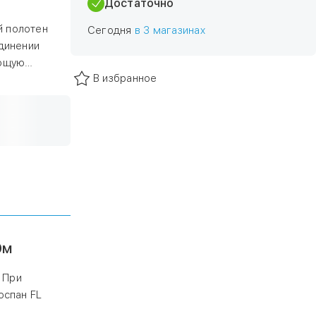
Достаточно
й полотен
Сегодня
в 3 магазинах
единении
ающую
В избранное
ожет
кже
материалов
0м
 При
оспан FL