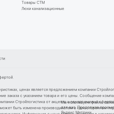
Товары СТМ
Люки канализационные
сти
фертой.
теристиках, ценах является предложением компании Стройло
е заказа с указанием товара и его цены. Сообщение компан
компании Стройлогистика от акцепта и одновременно оферто
Мы используем файлы cooki
для вас. Продолжая просмо
е, может быть изменена производителем в одностороннем по
Яндекс.Метрики.