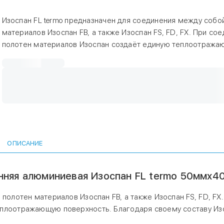
Изоспан FL termo предназначен для соединения между собо
материалов Изоспан FB, а также Изоспан FS, FD, FX. При со
полотен материалов Изоспан создаёт единую теплоотраж
поверхность. Благодаря своему составу Изоспан FL termo м
применяться в помещениях с повышенной
температурой: бани, сауны и т.д. Изоспан FL termo может та
применяться для устранения мелких повреждений полотен 
Изоспан FB, а также Изоспан FS, FD, FX.
ОПИСАНИЕ
нняя алюминиевая Изоспан FL termo 50ммх4
полотен материалов Изоспан FB, а также Изоспан FS, FD, FX.
еплоотражающую поверхность. Благодаря своему составу Из