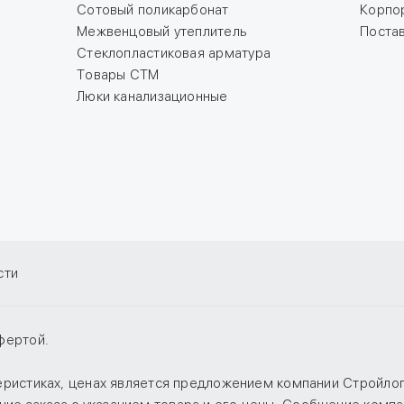
Сотовый поликарбонат
Корпо
Межвенцовый утеплитель
Поста
Стеклопластиковая арматура
Товары СТМ
Люки канализационные
сти
фертой.
теристиках, ценах является предложением компании Стройло