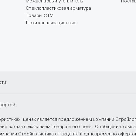
Межвенцовый утеплитель
Поста
Стеклопластиковая арматура
Товары СТМ
Люки канализационные
сти
фертой.
теристиках, ценах является предложением компании Стройло
е заказа с указанием товара и его цены. Сообщение компан
компании Стройлогистика от акцепта и одновременно оферто