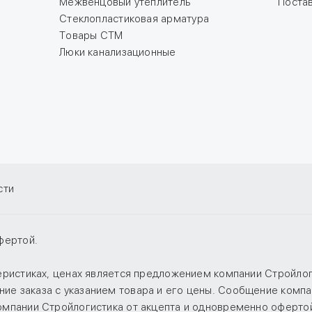
Межвенцовый утеплитель
Поста
Стеклопластиковая арматура
Товары СТМ
Люки канализационные
сти
фертой.
теристиках, ценах является предложением компании Стройло
е заказа с указанием товара и его цены. Сообщение компан
компании Стройлогистика от акцепта и одновременно оферто