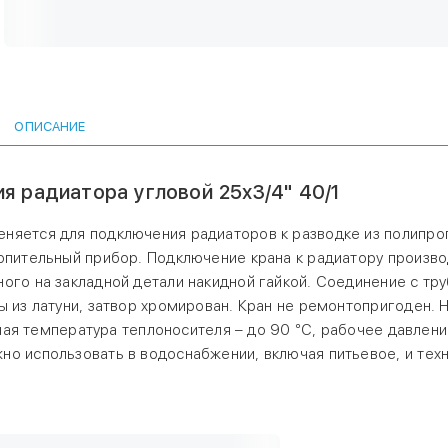
детали накидной гайкой. Соединение с трубой – раструбной
Шаровой затвор и шток крана выполнены из латуни, затвор 
Кран не ремонтопригоден. Наработка на отказ – 3 тыс. цикл
срок службы – 15 лет. Рабочая температура теплоносителя –
рабочее давление – до 10 бар. Кроме отопления, полипроп
шаровой кран можно использовать в водоснабжении, включ
ОПИСАНИЕ
и технологических установках.
я радиатора угловой 25х3/4" 40/1
еняется для подключения радиаторов к разводке из полипр
опительный прибор. Подключение крана к радиатору произво
ого на закладной детали накидной гайкой. Соединение с тру
ы из латуни, затвор хромирован. Кран не ремонтопригоден. 
очая температура теплоносителя – до 90 °С, рабочее давлени
но использовать в водоснабжении, включая питьевое, и тех