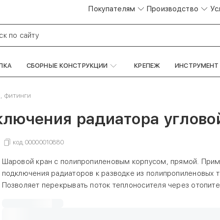
Покупателям
Производство
Ус
ск по сайту
ЛКА
СБОРНЫЕ КОНСТРУКЦИИ
КРЕПЕЖ
ИНСТРУМЕНТ
, фитинги
лючения радиатора угловой
код
00000010880
Шаровой кран с полипропиленовым корпусом, прямой. Прим
подключения радиаторов к разводке из полипропиленовых т
Позволяет перекрывать поток теплоносителя через отопит
прибор. Подключение крана к радиатору производится с п
латунного никелированного полу сгона, закрепленного на з