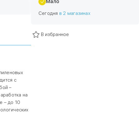
 сваркой.
Мало
хромирован.
Сегодня
в 2 магазинах
ов. Расчетный
 до 90 °С,
иленовый
В избранное
ая питьевое,
опиленовых
дится с
бой –
Наработка на
е – до 10
нологических