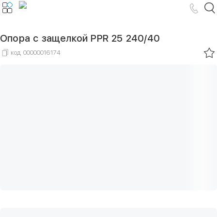
Опора с защелкой PPR 25 240/40
код
00000016174