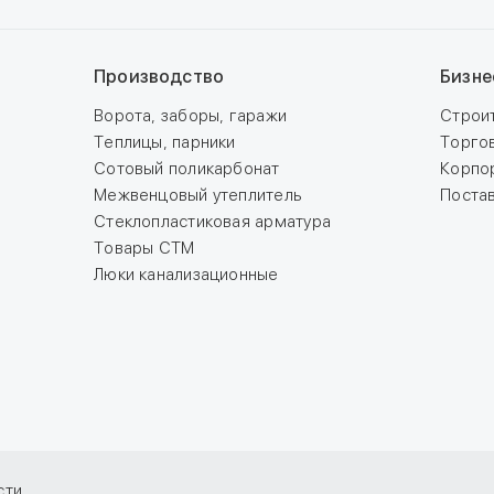
Производство
Бизне
Ворота, заборы, гаражи
Строи
Теплицы, парники
Торго
Сотовый поликарбонат
Корпо
Межвенцовый утеплитель
Поста
Стеклопластиковая арматура
Товары СТМ
Люки канализационные
сти