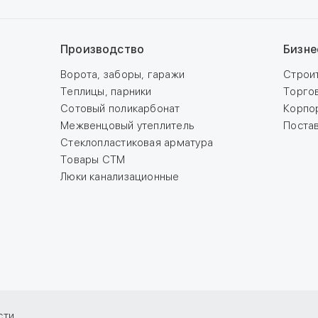
Производство
Бизне
Ворота, заборы, гаражи
Строи
Теплицы, парники
Торго
Сотовый поликарбонат
Корпо
Межвенцовый утеплитель
Поста
Стеклопластиковая арматура
Товары СТМ
Люки канализационные
сти