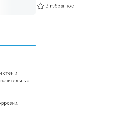
В избранное
 что
розии.
а
тию
словиях
 стен и
 хозяйственные
значительные
жного и
оррозии.