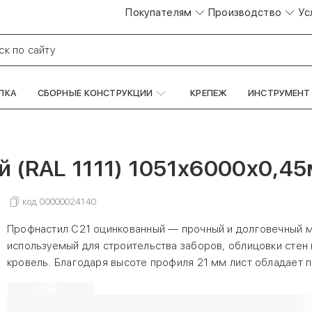
Покупателям
Производство
Ус
ск по сайту
ЛКА
СБОРНЫЕ КОНСТРУКЦИИ
КРЕПЕЖ
ИНСТРУМЕНТ
 (RAL 1111) 1051х6000х0,45
код
00000024140
Профнастил С21 оцинкованный — прочный и долговечный м
используемый для строительства заборов, облицовки стен 
кровель. Благодаря высоте профиля 21 мм лист обладает
жёсткостью и способен выдерживать значительные ветров
механические нагрузки.