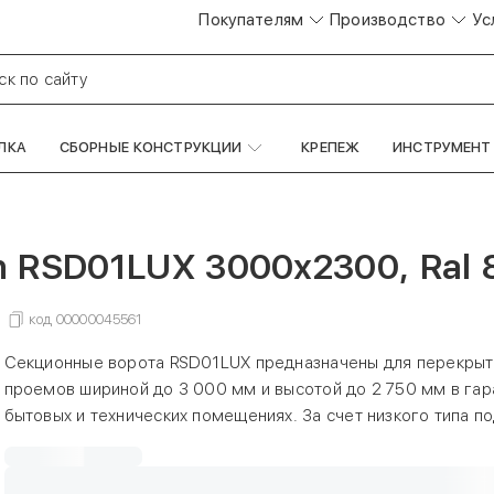
Покупателям
Производство
Ус
ск по сайту
ЛКА
СБОРНЫЕ КОНСТРУКЦИИ
КРЕПЕЖ
ИНСТРУМЕНТ
 RSD01LUX 3000х2300, Ral 
код
00000045561
Секционные ворота RSD01LUX предназначены для перекрыт
проемов шириной до 3 000 мм и высотой до 2 750 мм в гар
бытовых и технических помещениях. За счет низкого типа п
данная серия имеет минимальные требования к параметра
может быть установлена в помещениях, имеющих пристенки