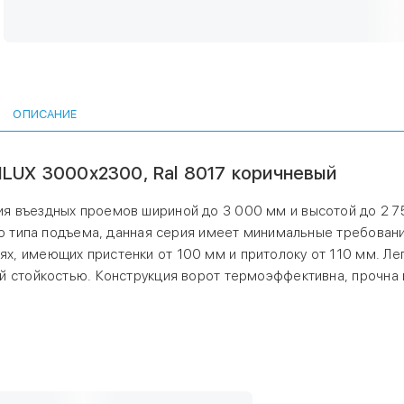
притолоку от 110 мм. Легкая и прочная панель из алюминия
высокой коррозионной стойкостью. Конструкция ворот
термоэффективна, прочна и проста в монтаже.
Наличие уточняйте в офисе продаж или по телефону.
ОПИСАНИЕ
LUX 3000х2300, Ral 8017 коричневый
я въездных проемов шириной до 3 000 мм и высотой до 2 7
го типа подъема, данная серия имеет минимальные требовани
, имеющих пристенки от 100 мм и притолоку от 110 мм. Лег
й стойкостью. Конструкция ворот термоэффективна, прочна 