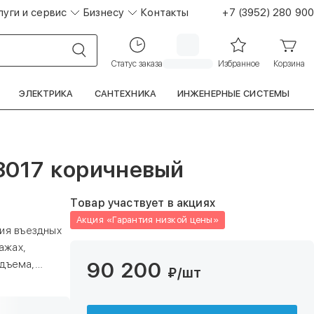
луги и сервис
Бизнесу
Контакты
+7 (3952) 280 900
Статус заказа
Избранное
Корзина
ЭЛЕКТРИКА
САНТЕХНИКА
ИНЖЕНЕРНЫЕ СИСТЕМЫ
8017 коричневый
Товар участвует в акциях
Акция «Гарантия низкой цены»
ия въездных
ажах,
90 200
одъема,
₽
/шт
м проема —
 от 100 мм и