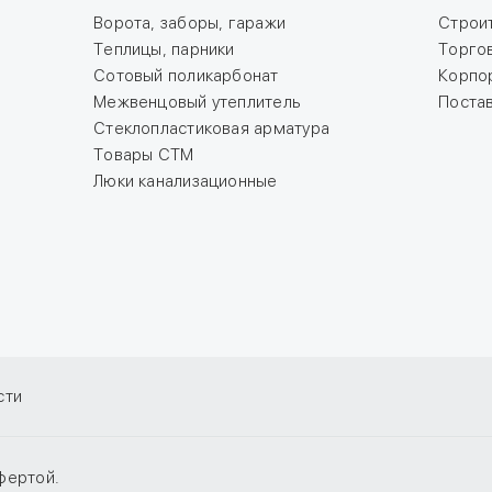
Ворота, заборы, гаражи
Строи
Теплицы, парники
Торго
Сотовый поликарбонат
Корпо
Межвенцовый утеплитель
Поста
Стеклопластиковая арматура
Товары СТМ
Люки канализационные
сти
фертой.