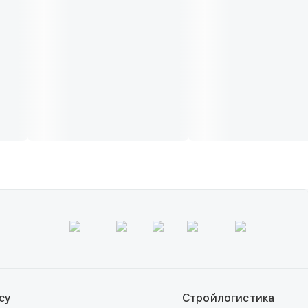
су
Стройлогистика