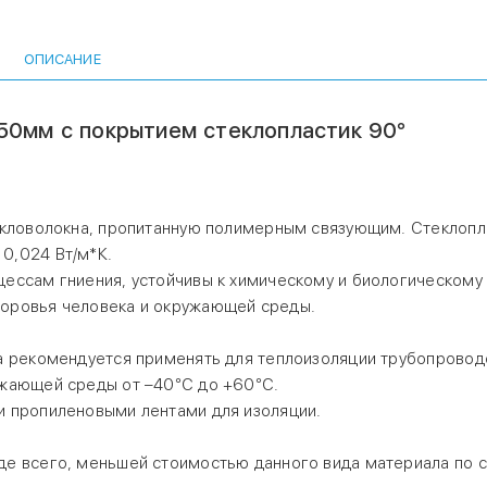
Скорлупа и отводы с данным покрытием не подвержены п
гниения, устойчивы к химическому и биологическому возде
материал является водонепроницаемым, безопасным для 
ОПИСАНИЕ
человека и окружающей среды.
50мм с покрытием стеклопластик 90°
Скорлупы и отводы с защитным покрытием из стеклопласти
рекомендуется применять для теплоизоляции трубопровод
находящихся внутри и вне помещений при температуре о
среды от –40°С до +60°С.
екловолокна, пропитанную полимерным связующим. Стеклопл
При монтаже скорлупы и отводы фиксируются бандажами и
0,024 Вт/м*К.
пропиленовыми лентами для изоляции.
ессам гниения, устойчивы к химическому и биологическому
оровья человека и окружающей среды.
Широкое применение для теплоизоляции объясняется, пре
меньшей стоимостью данного вида материала по сравнени
а рекомендуется применять для теплоизоляции трубопровод
металлическими защитными покрытиями.
ужающей среды от –40°С до +60°С.
и пропиленовыми лентами для изоляции.
де всего, меньшей стоимостью данного вида материала по 