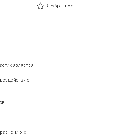
роцессам
В избранное
йствию,
здоровья
ка
ов,
кружающей
астик является
ли
 воздействию,
жде всего,
ю с
ов,
сравнению с