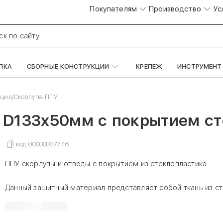
Покупателям
Производство
Ус
ск по сайту
ЛКА
СБОРНЫЕ КОНСТРУКЦИИ
КРЕПЕЖ
ИНСТРУМЕНТ
яция
/
Скорлупа ППУ
 D133х50мм с покрытием ст
код
00000027746
ППУ скорлупы и отводы с покрытием из стеклопластика.
Данный защитный материал представляет собой ткань из с
пропитанную полимерным связующим. Стеклопластик явля
трудносгораемым материалом с низкой теплопроводностью