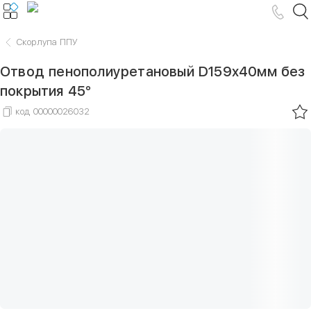
Скорлупа ППУ
Отвод пенополиуретановый D159х40мм без
покрытия 45°
код
00000026032