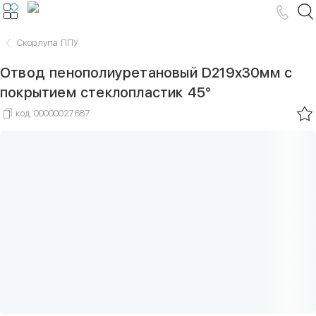
Скорлупа ППУ
Отвод пенополиуретановый D219х30мм с
покрытием стеклопластик 45°
код
00000027687