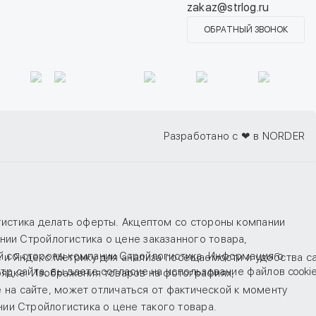
zakaz@strlog.ru
ОБРАТНЫЙ ЗВОНОК
Разработано с ❤ в NORDER
гистика делать оферты. Акцептом со стороны компании
ии Стройлогистика о цене заказанного товара,
й со стороны компании Стройлогистика. Информация о
e и Яндекс.Метрику для анализа посещаемости и удобства с
тр сайта, вы даете
согласие
на использование файлов cookie
рядке. Изображения товаров на фотографиях,
е на сайте, может отличаться от фактической к моменту
ии Стройлогистика о цене такого товара.