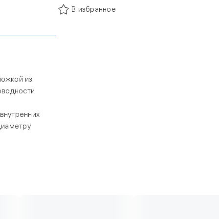
ются при
В избранное
енних
объектов. При
роклеиваются
ложкой из
оводности
внутренних
диаметру