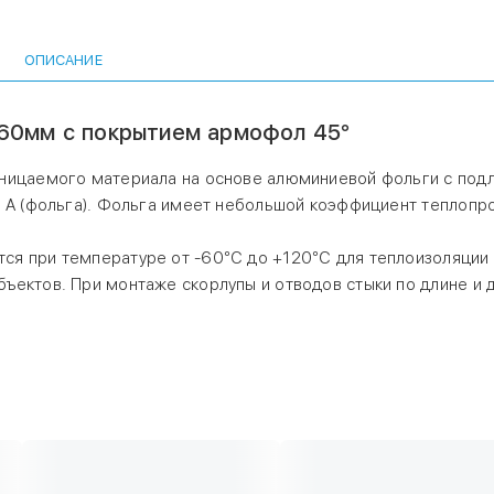
Скорлупы и отводы с фольгированным покрытием применя
температуре от -60°С до +120°С для теплоизоляции внутр
трубопроводов и емкостей промышленных и строительных 
ОПИСАНИЕ
монтаже скорлупы и отводов стыки по длине и диаметру п
алюминиевым армированным скотчем.
60мм с покрытием армофол 45°
оницаемого материала на основе алюминиевой фольги с под
п А (фольга). Фольга имеет небольшой коэффициент теплопр
я при температуре от -60°С до +120°С для теплоизоляции 
ъектов. При монтаже скорлупы и отводов стыки по длине и 