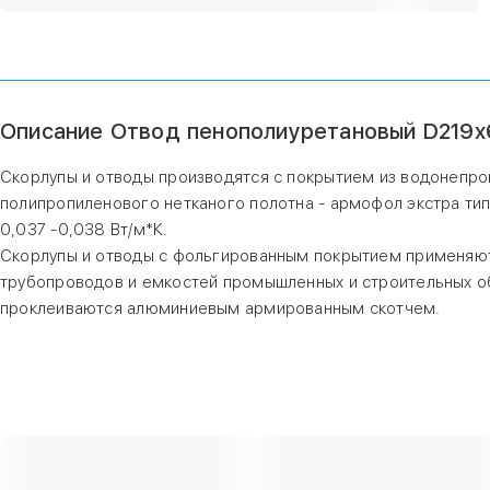
Описание Отвод пенополиуретановый D219х
Скорлупы и отводы производятся с покрытием из водонепр
полипропиленового нетканого полотна - армофол экстра ти
0,037 -0,038 Вт/м*К.
Скорлупы и отводы с фольгированным покрытием применяютс
трубопроводов и емкостей промышленных и строительных об
проклеиваются алюминиевым армированным скотчем.