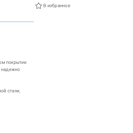
защищая от
В избранное
упы
й стали,
ом покрытии
, надежно
ой стали,
мпературе от
дов. При
ся бандажи из