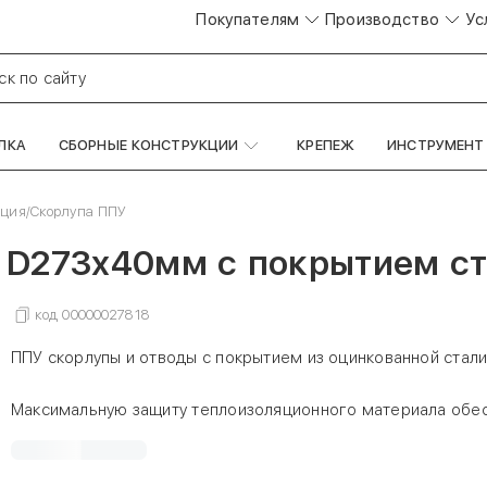
Покупателям
Производство
Ус
ск по сайту
ЛКА
СБОРНЫЕ КОНСТРУКЦИИ
КРЕПЕЖ
ИНСТРУМЕНТ
яция
/
Скорлупа ППУ
D273х40мм с покрытием ста
код
00000027818
ППУ скорлупы и отводы с покрытием из оцинкованной стал
Максимальную защиту теплоизоляционного материала обе
применение скорлупы в металлическом оцинкованном покр
или металлический кожух). Этот вид защитного покрытия п