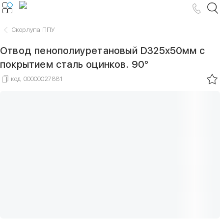
Скорлупа ППУ
Отвод пенополиуретановый D325х50мм с
покрытием сталь оцинков. 90°
код
00000027881