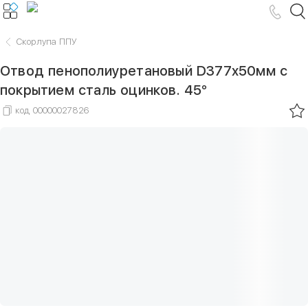
Скорлупа ППУ
Отвод пенополиуретановый D377х50мм с
покрытием сталь оцинков. 45°
код
00000027826