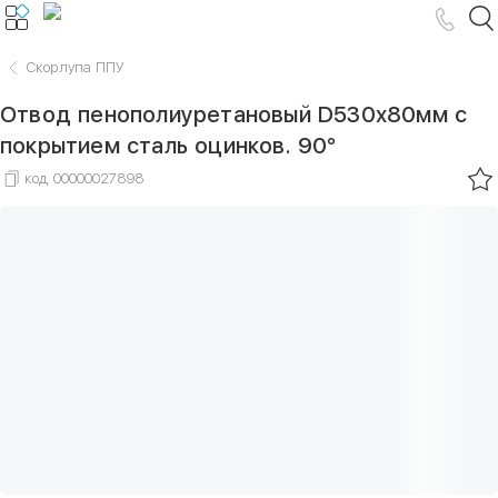
Скорлупа ППУ
Отвод пенополиуретановый D530х80мм с
покрытием сталь оцинков. 90°
код
00000027898