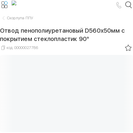
Скорлупа ППУ
Отвод пенополиуретановый D560х50мм с
покрытием стеклопластик 90°
код
00000027786