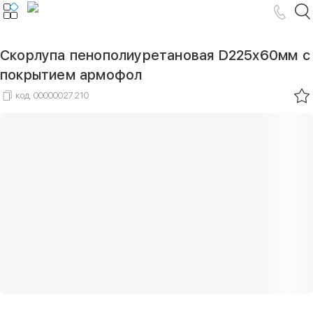
Скорлупа пенополиуретановая D225х60мм с
покрытием армофол
код
00000027210