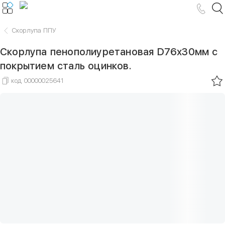
Скорлупа ППУ
Скорлупа пенополиуретановая D76х30мм с
покрытием сталь оцинков.
код
00000025641