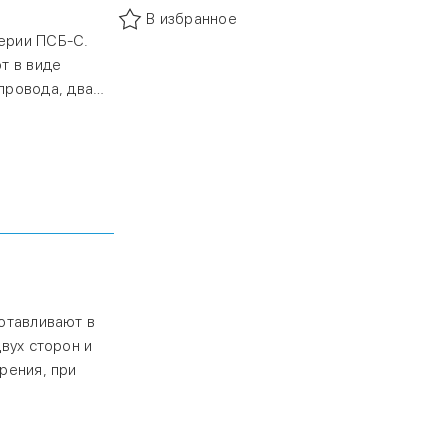
В избранное
ерии ПСБ-С.
т в виде
провода, два
иксируются
марок относятся
рытого пламени,
отавливают в
вух сторон и
рения, при