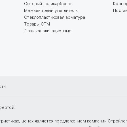
Сотовый поликарбонат
Корпо
Межвенцовый утеплитель
Поста
Стеклопластиковая арматура
Товары СТМ
Люки канализационные
сти
фертой.
теристиках, ценах является предложением компании Стройло