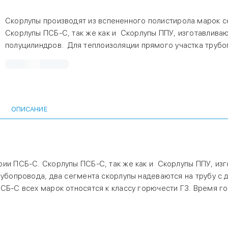
Скорлупы производят из вспененного полистирола марок с
Скорлупы ПСБ-С, так же как и Скорлупы ППУ, изготавливаю
полуцилиндров. Для теплоизоляции прямого участка трубо
сегмента скорлупы надеваются на трубу с двух сторон и ф
клеем или хомутами. Скорлупы из пенопласта ПСБ-С всех 
к классу горючести Г3. Время горения, при отсутствии отк
не более 3 секунд.
ОПИСАНИЕ
ии ПСБ-С. Скорлупы ПСБ-С, так же как и Скорлупы ППУ, изг
убопровода, два сегмента скорлупы надеваются на трубу с д
СБ-С всех марок относятся к классу горючести Г3. Время го