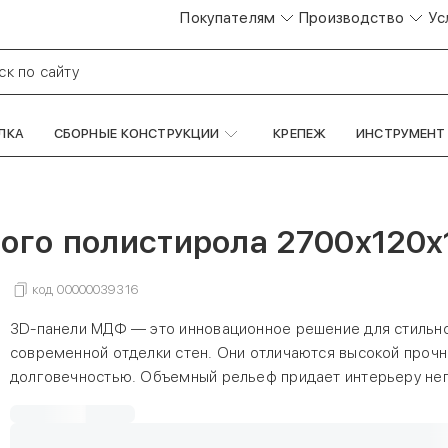
Покупателям
Производство
Ус
ск по сайту
ЛКА
СБОРНЫЕ КОНСТРУКЦИИ
КРЕПЕЖ
ИНСТРУМЕНТ
ного полистирола 2700х120х
код
00000039316
3D-панели МДФ — это инновационное решение для стильно
современной отделки стен. Они отличаются высокой прочн
долговечностью. Объемный рельеф придает интерьеру не
характер, а простой монтаж позволяет быстро и без усили
любое помещение. Прекрасно подходят для зонирования и