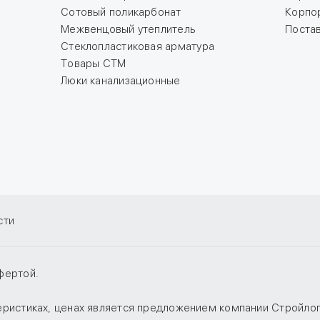
Сотовый поликарбонат
Корпо
Межвенцовый утеплитель
Поста
Стеклопластиковая арматура
Товары СТМ
Люки канализационные
сти
фертой.
теристиках, ценах является предложением компании Стройло