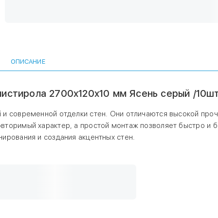
акцентных стен.
ОПИСАНИЕ
листирола 2700х120х10 мм Ясень серый /10ш
 и современной отделки стен. Они отличаются высокой про
торимый характер, а простой монтаж позволяет быстро и б
ирования и создания акцентных стен.