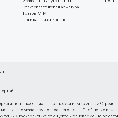
Межвенцовый утеплитель
Поста
Стеклопластиковая арматура
Товары СТМ
Люки канализационные
сти
фертой.
теристиках, ценах является предложением компании Стройло
е заказа с указанием товара и его цены. Сообщение компан
компании Стройлогистика от акцепта и одновременно оферто