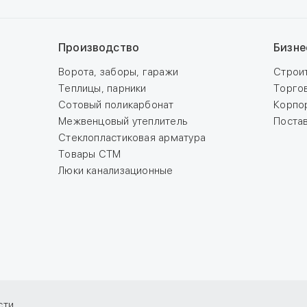
Производство
Бизне
Ворота, заборы, гаражи
Строи
Теплицы, парники
Торго
Сотовый поликарбонат
Корпо
Межвенцовый утеплитель
Поста
Стеклопластиковая арматура
Товары СТМ
Люки канализационные
сти