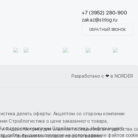
+7 (3952) 280-900
zakaz@strlog.ru
ОБРАТНЫЙ ЗВОНОК
Разработано с ❤ в NORDER
гистика делать оферты. Акцептом со стороны компании
ии Стройлогистика о цене заказанного товара,
й со стороны компании Стройлогистика. Информация о
e и Яндекс.Метрику для анализа посещаемости и удобства с
тр сайта, вы даете
согласие
на использование файлов cookie
рядке. Изображения товаров на фотографиях,