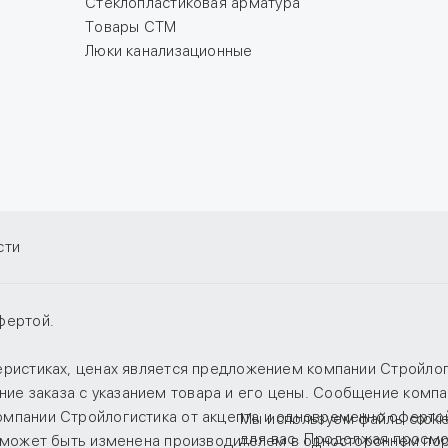
Стеклопластиковая арматура
Товары СТМ
Люки канализационные
сти
фертой.
теристиках, ценах является предложением компании Стройло
е заказа с указанием товара и его цены. Сообщение компан
компании Стройлогистика от акцепта и одновременно оферто
Мы используем файлы cooki
для вас. Продолжая просмо
е, может быть изменена производителем в одностороннем по