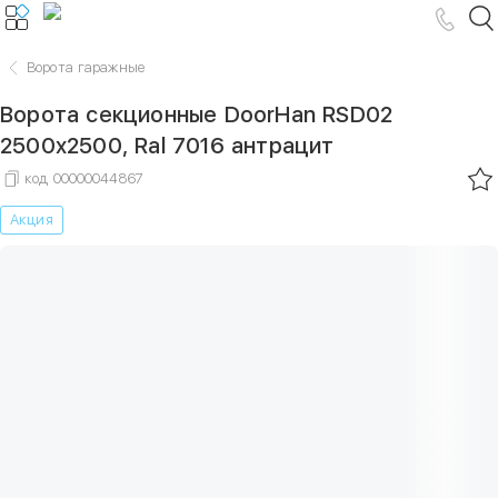
Ворота гаражные
Ворота секционные DoorHan RSD02
2500х2500, Ral 7016 антрацит
код
00000044867
Акция