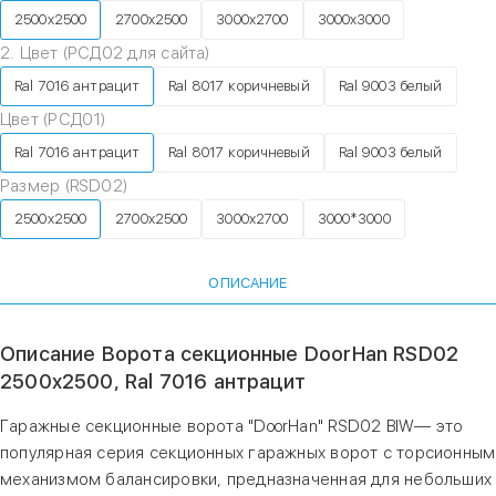
2500х2500
2700х2500
3000х2700
3000х3000
2. Цвет (РСД02 для сайта)
Ral 7016 антрацит
Ral 8017 коричневый
Ral 9003 белый
Цвет (РСД01)
Ral 7016 антрацит
Ral 8017 коричневый
Ral 9003 белый
Размер (RSD02)
2500х2500
2700х2500
3000х2700
3000*3000
ОПИСАНИЕ
Описание Ворота секционные DoorHan RSD02
2500х2500, Ral 7016 антрацит
Гаражные секционные ворота "DoorHan" RSD02 BIW— это
популярная серия секционных гаражных ворот с торсионным
механизмом балансировки, предназначенная для небольших