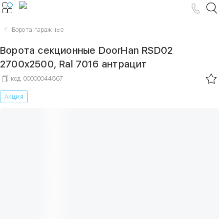
Ворота гаражные
Ворота секционные DoorHan RSD02
2700х2500, Ral 7016 антрацит
код
00000044867
Акция