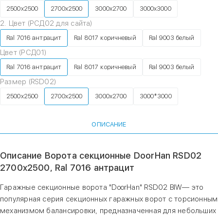
2500х2500
2700х2500
3000х2700
3000х3000
2. Цвет (РСД02 для сайта)
Ral 7016 антрацит
Ral 8017 коричневый
Ral 9003 белый
Цвет (РСД01)
Ral 7016 антрацит
Ral 8017 коричневый
Ral 9003 белый
Размер (RSD02)
2500х2500
2700х2500
3000х2700
3000*3000
ОПИСАНИЕ
Описание Ворота секционные DoorHan RSD02
2700х2500, Ral 7016 антрацит
Гаражные секционные ворота "DoorHan" RSD02 BIW— это
популярная серия секционных гаражных ворот с торсионным
механизмом балансировки, предназначенная для небольших