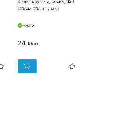
Шкант круглый, сосна, d30
L25см (25 шт.упак.)
Много
24
₽
/шт
в 3 магазинах