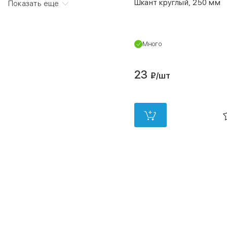
Шкант круглый, 250 мм
Показать еще
Много
23
₽
/шт
в 2 магазинах