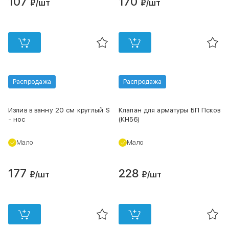
107
170
₽
/шт
₽
/шт
Распродажа
Распродажа
Излив в ванну 20 см круглый S
Клапан для арматуры БП Псков
- нос
(КН56)
Мало
Мало
177
228
₽
/шт
₽
/шт