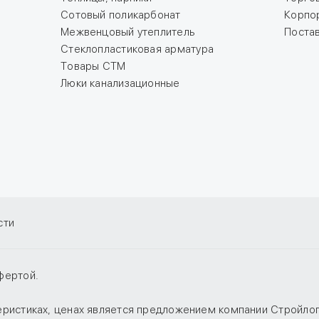
Сотовый поликарбонат
Корпо
Межвенцовый утеплитель
Поста
Стеклопластиковая арматура
Товары СТМ
Люки канализационные
сти
фертой.
теристиках, ценах является предложением компании Стройло