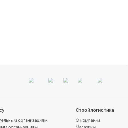
су
Стройлогистика
тельным организациям
О компании
вым организациям
Магазины