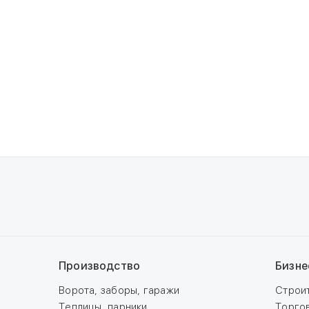
Производство
Бизне
Ворота, заборы, гаражи
Строи
Теплицы, парники
Торго