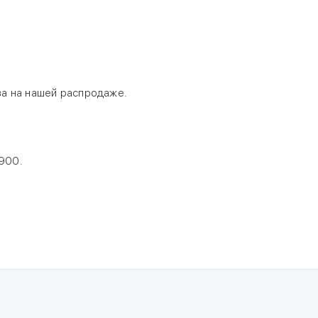
ва на нашей
распродаже
.
-900.