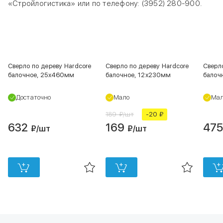
«Стройлогистика» или по телефону: (3952) 280-900.
Сверло по дереву Hardcore
Сверло по дереву Hardcore
Сверл
балочное, 25х460мм
балочное, 12х230мм
балоч
Достаточно
Мало
Ма
189 ₽/шт
-20 ₽
632
169
47
₽
/шт
₽
/шт