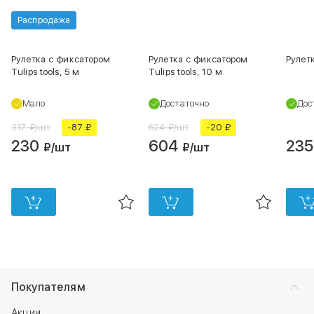
Распродажа
Рулетка с фиксатором
Рулетка с фиксатором
Рулетк
Tulips tools, 5 м
Tulips tools, 10 м
Мало
Достаточно
Дос
317 ₽/шт
-87 ₽
624 ₽/шт
-20 ₽
230
604
23
₽
/шт
₽
/шт
Покупателям
Акции