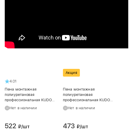
Акция
4.01
Пена монтажная
Пена монтажная
полиуретановая
полиуретановая
профессиональная KUDO
профессиональная KUDO
PROFF 70+ ARKTIKA NORD
PROFF 65+ ARKTIKA зимняя,
Нет в наличии
Нет в наличии
зимняя, 900 г
930 г
522
473
₽
/шт
₽
/шт