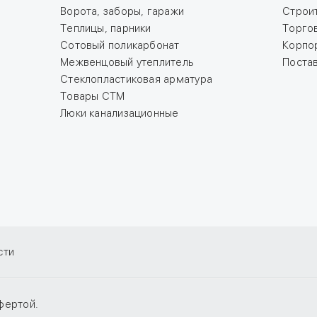
Ворота, заборы, гаражи
Строи
Теплицы, парники
Торго
Сотовый поликарбонат
Корпо
Межвенцовый утеплитель
Поста
Стеклопластиковая арматура
Товары СТМ
Люки канализационные
сти
фертой.