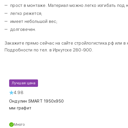
прост в монтаже. Материал можно легко изгибать под 
легко режется;
имеет небольшой вес;
долговечен.
Закажите прямо сейчас на сайте стройлогистика.рф или в 
Подробности по тел. в Иркутске 280-900.
Лучшая цена
код
00000023227
4.98
Ондулин SMART 1950х950
мм графит
Много