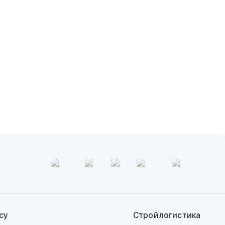
су
Стройлогистика